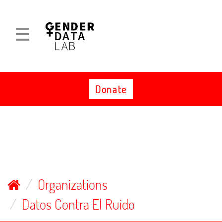
Skip
to
content
Toggle
Toggle
navigation
navigation
Donate
Organizations
Datos Contra El Ruido