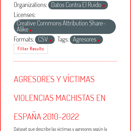
Organizations:
Datos Contra El Ruido
Licenses:
Creative Commons Attribution Share-
Alike
Formats:
CSV
Tags:
Agresores
Filter Results
AGRESORES Y VÍCTIMAS
VIOLENCIAS MACHISTAS EN
ESPAÑA 2010-2022
Dataset que describe las víctimas y agresores según la